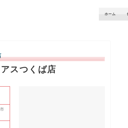
ホーム
店
ーアスつくば店
ば市