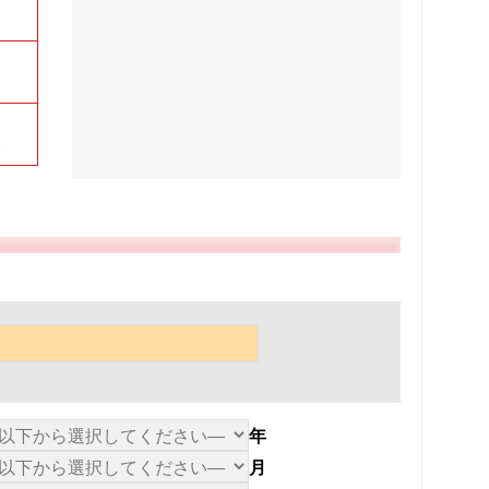
い
年
月