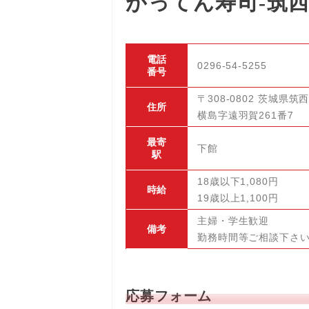
がってん寿司-筑
電話
0296-54-5255
番号
〒308-0802 茨城県筑
住所
横島字遠羽賀261番7
最寄
下館
駅
18歳以下1,080円
時給
19歳以上1,100円
主婦・学生歓迎
備考
勤務時間等ご相談下さ
応募フォーム