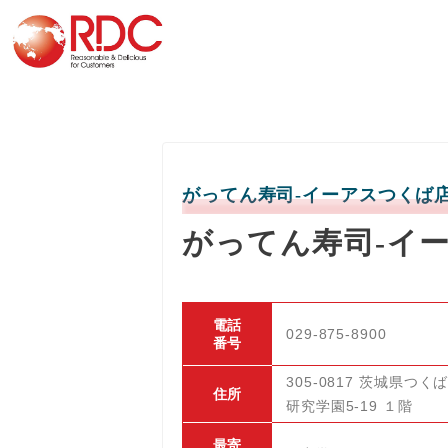
がってん寿司-イーアスつくば
がってん寿司-イ
電話
029-875-8900
番号
305-0817 茨城県つく
住所
研究学園5-19 １階
最寄