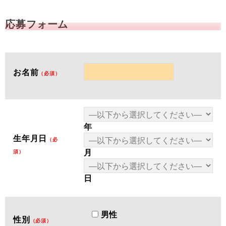
応募フォーム
お名前
（必須）
年
生年月日
（必
月
須）
日
男性
性別
（必須）