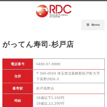
Menu
がってん寿司-杉戸店
電話番号
0480-37-8988
〒345-0043 埼玉県北葛飾郡杉戸町大字
住所
下高野2826-3
最寄駅
杉戸高野台
18歳以下1,150円
時給
19歳以上1,200円