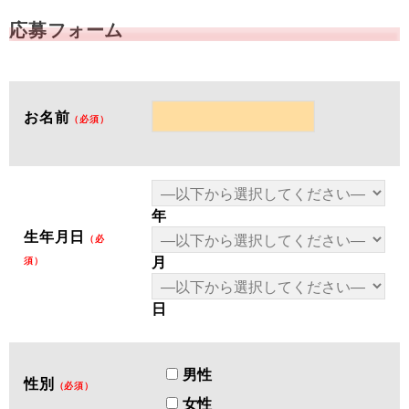
応募フォーム
お名前
（必須）
年
生年月日
（必
月
須）
日
男性
性別
（必須）
女性