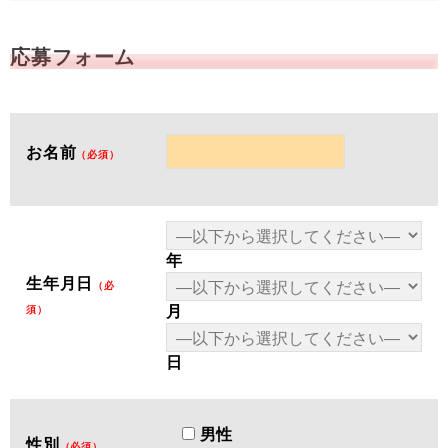
応募フォーム
お名前
（必須）
年
生年月日
（必
月
須）
日
男性
性別
（必須）